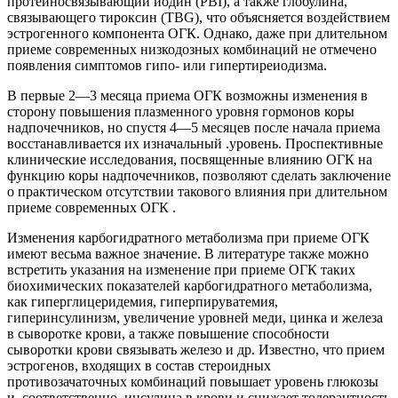
протеиносвязывающий иодин (РВI), а также глобулина,
связывающего тироксин (ТВG), что объясняется воздействием
эстрогенного компонента ОГК. Однако, даже при длительном
приеме современных низкодозных комбинаций не отмечено
появления симптомов гипо- или гипертиреиодизма.
В первые 2—3 месяца приема ОГК возможны изменения в
сторону повышения плазменного уровня гормонов коры
надпочечников, но спустя 4—5 месяцев после начала приема
восстанавливается их изначальный .уровень. Проспективные
клинические исследования, посвященные влиянию ОГК на
функцию коры надпочечников, позволяют сделать заключение
о практическом отсутствии такового влияния при длительном
приеме современных ОГК .
Изменения карбогидратного метаболизма при приеме ОГК
имеют весьма важное значение. В литературе также можно
встретить указания на изменение при приеме ОГК таких
биохимических показателей карбогидратного метаболизма,
как гиперглицеридемия, гиперпируватемия,
гиперинсулинизм, увеличение уровней меди, цинка и железа
в сыворотке крови, а также повышение способности
сыворотки крови связывать железо и др. Известно, что прием
эстрогенов, входящих в состав стероидных
противозачаточных комбинаций повышает уровень глюкозы
и, соответственно, инсулина в крови и снижает толерантность