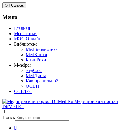
Off Canvas
Меню
Главная
MedСтатьи
МЭС Онлайн
Библиотека
MedБиблиотека
MedКниги
КлинРеки
M-helper
медCalc
MedДиета
Как правильно?
ОСВН
СОРЛЕС
Медицинский портал
DifMed.Ru
Поиск