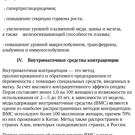
- гипертриглицеридемия;
- повышение секреции гормона роста;
- увеличение уровней плазменной меди, цинка и железа,
а также железосвязывающей способности плазмы;
- повышение уровней макроглобулинов, трансферрина,
альбумина и иммуноглобулинов.
IV
.
Внутриматочные средства контрацепции
Внутриматочная контрацепция — это метод
пролонгированного и обратимого предохранения от
беременности с помощью спе­циальных средств, введенных в
матку. За счет высокого контрацеп­тивного эффекта (индекс
Перля составляет менее 1,0 на 100 жен­щин) и возможности их
использования от 2—5 до 10 лет, в зависи­мости от модели,
медьсодержащие внутриматочные средства (ВМС) являются
одним из наиболее распространенных методов контрацеп­ции.
ВМС используют более 100 миллионов женщин, причем 70%
из них проживают в Китае. Метод также распространен в
странах Азии, некоторых скандинавских странах, в России.
Первое упоминание об использовании ВМС с целью