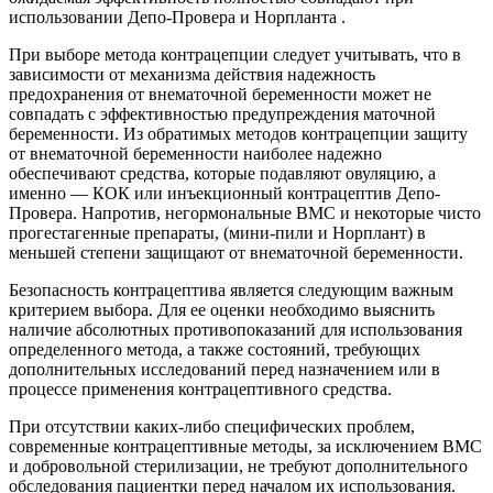
использовании Депо-Провера и Норпланта .
При выборе метода контрацепции следует учитывать, что в
зави­симости от механизма действия надежность
предохранения от вне­маточной беременности может не
совпадать с эффективностью пре­дупреждения маточной
беременности. Из обратимых методов кон­трацепции защиту
от внематочной беременности наиболее надеж­но
обеспечивают средства, которые подавляют овуляцию, а
именно — КОК или инъекционный контрацептив Депо-
Провера. Напротив, негормональные ВМС и некоторые чисто
прогестагенные препара­ты, (мини-пили и Норплант) в
меньшей степени защищают от вне­маточной беременности.
Безопасность контрацептива является следующим важным
кри­терием выбора. Для ее оценки необходимо выяснить
наличие абсо­лютных противопоказаний для использования
определенного мето­да, а также состояний, требующих
дополнительных исследований перед назначением или в
процессе применения контрацептивного средства.
При отсутствии каких-либо специфических проблем,
современ­ные контрацептивные методы, за исключением ВМС
и доброволь­ной стерилизации, не требуют дополнительного
обследования па­циентки перед началом их использования.