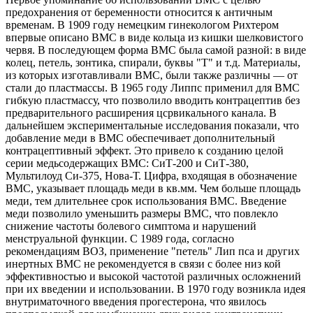
предохра­нения от беременности относится к античным
временам. В 1909 году немецким гинекологом Рихтером
впервые описано ВМС в виде коль­ца из кишки шелковистого
червя. В последующем форма ВМС была самой разной: в виде
колец, петель, зонтика, спирали, буквы "Т" и т.д. Материалы,
из которых изготавливали ВМС, были также раз­личны — от
стали до пластмассы. В 1965 году Липпс применил для ВМС
гибкую пластмассу, что позволило вводить контрацептив без
предварительного расширения цсрвикального канала. В
дальнейшем экспериментальные исследования показали, что
добавление меди в ВМС обеспечивает дополнительный
контрацептивный эффект. Это привело к созданию целой
серии медьсодержащих ВМС: СиТ-200 и СиТ-380,
Мультилоуд Си-375, Нова-Т. Цифра, входящая в обозна­чение
ВМС, указывает площадь меди в кв.мм. Чем больше пло­щадь
меди, тем длительнее срок использования ВМС. Введение
меди позволило уменьшить размеры ВМС, что повлекло
снижение час­тоты болевого симптома и нарушений
менструальной функции. С 1989 года, согласно
рекомендациям ВОЗ, применение "петель" Лип пса и других
инертных ВМС не рекомендуется в связи с более низ кой
эффективностью и высокой частотой различных осложнений
при их введении и использовании. В 1970 году возникла идея
внутриматочного введения прогестерона, что явилось