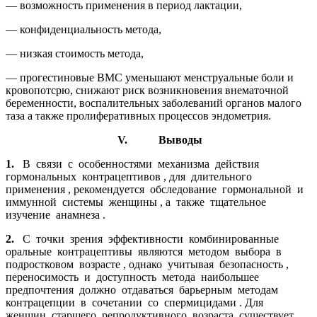
— возможность применения в период лактации,
— конфиденциальность метода,
— низкая стоимость метода,
— прогестиновые ВМС уменьшают менструальные боли и
кровопотсрю, снижают риск возникновения внематочной
беременнос­ти, воспалительных заболеваний органов малого
таза а также пролиферативных процессов эндометрия.
V.
Выводы
1.
В связи с особенностями механизма действия
гормональных контрацептивов , для длительного
применения , рекомендуется обследование гормональной и
иммунной системы женщины , а также тщательное
изучение анамнеза .
2.
С точки зрения эффективности комбинированные
оральные контрацептивы являются методом выбора в
подростковом возрасте , однако учитывая безопасность ,
переносимость и доступность метода наибольшее
предпочтения должно отдаваться барьерным методам
контрацепции в сочетании со спермицидами . Для
женщин старшего репродуктивного возраста существует