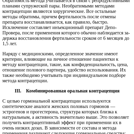
Обратимость метода учитывается в связи с репродуктивными
планами супружеской пары. Необратимыми методами
контрацеп­ции являются хирургические. Все остальные
методы обратимы, при­чем фертильность после отмены
препарата восстанавливается, как правило, быстро.
Исключение составляет инъекционный препарат Депо-
Провера, после применения которого обычно наблюдается за­
держка восстановления фертильности сроком от 6 месяцев до
1,5 лет.
Наряду с медицинскими, определенное значение имеют
крите­рии, влияющие на личное отношение пациентки к
методу контра­цепции, такие, как конфиденциальность, цена,
отношение полового партнера, удобство использования. Их
также необходимо учитывать при индивидуальном подборе
метода контрацепции.
III
. Комбинированная оральная контрацепция
С целью гормональной контрацепции используются
синтетичес­кие аналоги женских половых гормонов —
эстрогенов и прогестерона, структура которых близка к
натуральным, а активность значи­тельно выше. Это позволяет
получить контрацептивный эффект при применении их в
очень низких дозах. В зависимости от состава и метода
применения различают следующие гормональные средства: