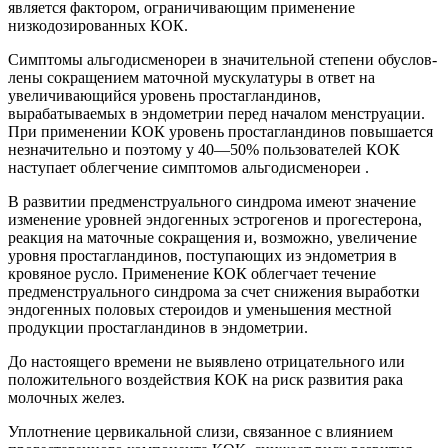
является фактором, ограничивающим применение
низкодозированных КОК.
Симптомы альгодисменореи в значительной степени обуслов­
лены сокращением маточной мускулатуры в ответ на
увеличиваю­щийся уровень простагландинов,
вырабатываемых в эндометрии перед началом менструации.
При применении КОК уровень про­стагландинов повышается
незначительно и поэтому у 40—50% пользователей КОК
наступает облегчение симптомов альгодисме­нореи .
В развитии предменструального синдрома имеют значение
изменение уровней эндогенных эстрогенов и прогестерона,
реакция на маточные сокращения и, возможно, увеличение
уровня простаг­ландинов, поступающих из эндометрия в
кровяное русло. Примене­ние КОК облегчает течение
предменструального синдрома за счет снижения выработки
эндогенных половых стероидов и уменьше­ния местной
продукции простагландинов в эндометрии.
До настоящего времени не выявлено отрица­тельного или
положительного воздействия КОК на риск развития рака
молочных желез.
Уплотнение цервикальной слизи, связанное с влиянием