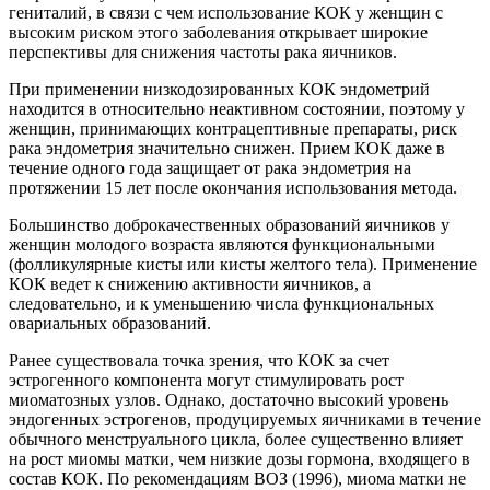
гениталий, в связи с чем использо­вание КОК у женщин с
высоким риском этого заболевания открыва­ет широкие
перспективы для снижения частоты рака яичников.
При применении низкодозированных КОК эндометрий
находит­ся в относительно неактивном состоянии, поэтому у
женщин, при­нимающих контрацептивные препараты, риск
рака эндометрия зна­чительно снижен. Прием КОК даже в
течение одного года защища­ет от рака эндометрия на
протяжении 15 лет после окончания ис­пользования метода.
Большинство доброкачественных образований яичников у
женщин молодого возраста являются функциональными
(фолликулярные кис­ты или кисты желтого тела). Применение
КОК ведет к снижению ак­тивности яичников, а
следовательно, и к уменьшению числа функцио­нальных
овариальных образований.
Ранее существовала точка зрения, что КОК за счет
эстрогенного компонента могут стимулировать рост
миоматозных узлов. Однако, достаточно высокий уровень
эндогенных эстрогенов, продуцируемых яичниками в течение
обычного менструального цикла, более суще­ственно влияет
на рост миомы матки, чем низкие дозы гормона, вхо­дящего в
состав КОК. По рекомендациям ВОЗ (1996), миома матки не