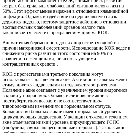
прогестагенного компонента КОК, снижает риск развития
острых бакте­риальных заболеваний органов малого таза на
50% .Этот эффект менее выражен в отношении хламидийной
инфекции. Однако, воздействие на цервикальную слизь
держится недолго, поэтому защитное действие в отношении
воспа­лительных заболеваний органов малого таза
заканчивается вместе с прекращением приема КОК.
Внематочная беременность до сих пор остается одной из
причин материнской смертности. Использование КОК ведет к
снижению риска развития этого состояния на 90% по
сравнению с женщинами, не использующими
контрацептивных средств .
КОК с прогестагенами третьего поколения могут
использовать­ся для лечения акне. Активность сальных желез
стимулируется андрогенами и подавляется эстрогенами.
Появление акне совпадает с увеличением уровня андрогенов
в крови у подростков. Однако, ис­чезновение акне в
постпубертатном возрасте не соответствует про­
тивоположным изменениям в гормональном статусе.
Большинство больных с акне имеют нормальный уровень
циркулирующих андро­генов. У женщин с тяжелым течением
акне отмечается низкий уро­вень циркулирующего ГСПС
(глобулина, связывающего половые стероиды). Так как акне
наблюдаются только у отдельных индиви­дуумов, резонно