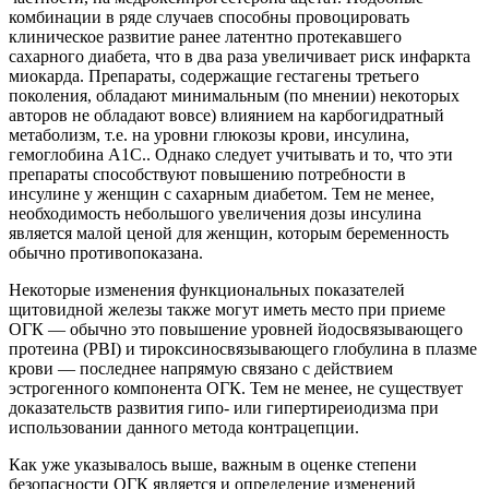
комбинации в ряде случаев способны провоцировать
клиническое развитие ранее латентно протекавшего
сахарного диабета, что в два раза увеличивает риск инфаркта
миокарда. Препараты, содержащие гестагены третьего
поколения, обладают минимальным (по мнении) некоторых
авторов не обладают вовсе) влиянием на карбогидратный
метаболизм, т.е. на уровни глюкозы крови, инсулина,
гемоглобина А1С.. Однако следует учитывать и то, что эти
препараты способствуют повышению потребности в
инсулине у женщин с сахарным диабетом. Тем не менее,
необходимость небольшого увеличения дозы инсулина
является малой ценой для женщин, которым беременность
обычно противопоказана.
Некоторые изменения функциональных показателей
щитовидной железы также могут иметь место при приеме
ОГК — обычно это повышение уровней йодосвязывающего
протеина (РВI) и тироксиносвязывающего глобулина в плазме
крови — последнее напрямую связано с действием
эстрогенного компонента ОГК. Тем не менее, не существует
доказательств развития гипо- или гипертиреиодизма при
использовании данного метода контрацепции.
Как уже указывалось выше, важным в оценке степени
безопасности ОГК является и определение изменений