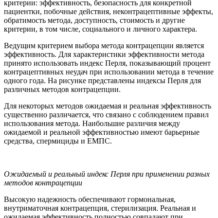
критерии: эффективность, безопасность для конкретной
пациентки, побочные действия, неконтрацептивные эффекты,
обратимость метода, доступ­ность, стоимость и другие
критерии, в том числе, социального и лич­ного характера.
Ведущим критерием выбора метода контрацепции является
эф­фективность. Для характеристики эффективности метода
принято использовать индекс Перля, показывающий процент
контрацептив­ных неудач при использовании метода в течение
одного года. На рисунке представлены индексы Перля для
различных методов контра­цепции.
Для некоторых методов ожидаемая и реальная эффективность
су­щественно различается, что связано с соблюдением правил
использо­вания метода. Наибольшие различия между
ожидаемой и реальной эффективностью имеют барьерные
средства, спермициды и ЕМПС.
Ожидаемый и реальный индекс Перля при применении разных
методов контрацепции
Высокую надежность обеспечивают гормональная,
внутриматочная контрацепция, стерилизация. Реальная и
ожидаемая эффектив­ность полностью совпадают при