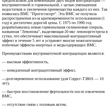
предпосылкой для комбинации двух видов контрацепции —
внутриматочной и гормональной, с целью уменьшения
недостатков и увеличения преимущества каждого из них. Так
появилась ВМС "Прогестасерт". Эта ВМС не получила
распространения из-за кратковременности использования (1
год) и достаточно дорогой цены. С 1975 по 1990 год
разрабатыва­лась новая гормональная силиконовая спираль,
названная "Левонова", выделяющая 20 мкг левоноргестрела в
сутки, что обеспечи­вает максимальный контрацептивный
эффект в течение 5 лет и уст­раняет многие нежелательные
побочные эффекты инертных и медь­содержащих ВМС.
Преимуществами внутриматочной контрацепции являются:
— высокая эффективность,
— немедленный контрацептивный эффект,
—долговременное использование (для Соррсг-Т380А — 10
лет),
— быстрое восстановление фертильности после извлечения
ВМС,
— отсутствие связи с половым актом,