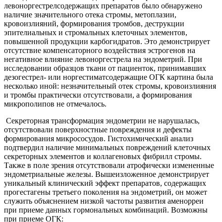
левоноргестрелсодержащих препаратов было обнаружено
наличие значительного отека стромы, метоплазии,
кровоизлияний, формирования тромбов, деструкции
эпителиальных и стромальных клеточных элементов,
повышенной продукции карбогидратов. Это демонстрирует
отсутствие компенсаторного воздействия эстрогенов на
негативное влияние левоноргестрела на эндометрий. При
исследовании образцов ткани от пациенток, принимавших
дезогестрел- или норгестиматсодержащие ОГК картина была
несколько иной: незначительный отек стромы, кровоизлияния
и тромбы практически отсутствовали, а формирования
микрополипов не отмечалось.
Секреторная трансформация эндометрии не нарушалась,
отсутствовали поверхностные повреждения и дефекты
формирования микрососудов. Гистохимический анализ
подтвердил наличие минимальных повреждений клеточных
секреторных элементов и коллагеновых фибрилл стромы.
Также в поле зрения отсутствовали атрофически измененные
эндометриальные железы. Вышеизложенное демонстрирует
уникальный клинический эффект препаратов, содержащих
прогестагены третьего поколения на эндометрий, он может
служить объяснением низкой частоты развития аменорреи
при приеме данных гормональных комбинаций. Возможны
при приеме ОГК: