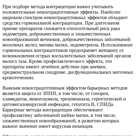
При подборе метода контрацепции важно учитывать
положитель­ные неконтрацептивные эффекты. Наиболее
широким спектром неконтрацептивных эффектов обладают
средства гормональной кон­трацепции. При длительном
приеме препаратов снижается относи­тельный риск рака
эндометрия, доброкачественных и злокачествен­ных
новообразований яичников, доброкачественных заболеваний
молочных желез, миомы матки, эндометриоза. Использование
гор­мональных контрацептивов предохраняет женщину от
возникнове­ния острых воспалительных заболеваний органов
малого таза. Кро­ме профилактического эффекта, эти
препараты имеют лечебное дей­ствие при анемии,
предменструальном синдроме, дисфункциональных маточных
кровотечениях.
Важным неконтрацептивным эффектом барьерных методов
яв­ляется защита от ЗППП, в том числе, от гонореи,
хламидиоза, микоплазмоза, трихомониаза, герпетической и
цитомегаловирусной инфекции, гепатита В, СПИДа.
Барьерные методы контрацепции обеспечивают
профилактику заболеваний шейки матки, в том чис­ле,
злокачественных новообразований, в развитии которых
важное значение имеет вирусная инъекция.