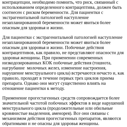
контрацепции, необходимо помнить, что риск, связанный с
использованием определенного контрацепти­ва, должен быть
соотнесен с риском беременности. Для пациентки с
экстрагенитальной патологией наступление
незапланированной беременности может явиться более
опасным для здоровья и жизни.
Для пациентки с экстрагенитальной патологией наступление
незапланированной беременности может явиться более
опасным для здоровья и жизни. Побочные действия
контрацептивов, как правило, не представ­ляют опасности для
здоровья женщины. При применении современ­ных
низкодозированных КОК побочные действия (тошнота,
нагрубание молочных желез, изменение настроения,
нарушение менст­руального цикла) встречаются нечасто и, как
правило, проходят в течение первых трех циклов приема
препарата. Однако они могут существенно влиять на
отношение пациентки к методу.
Применение прогестагенных средств сопровождается более
зна­чительной частотой побочных эффектов в виде нарушений
менстру­ального цикла (продолжительные или обильные
кровянистые вы­деления, аменорея). Все они связаны с
механизмом действия проге­стагенных препаратов, являются
обратимыми и не опасны для здо­ровья женщины.