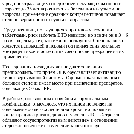
Среди не страдающих гипертонией некурящих женщин в
возрасте до 35 лет вероятность заболевания инсультом не
возросла; применение оральных контрацептивов повышает
степень вероятности инсульта с возрастом.
Среди женщин, пользующихся противозачаточными
таблетками, риск заболеть ВТЭ невысок, но все же он в 3—6
раз выше, чем у тех, кто ими не пользуется. Степень риска
является наивысшей в первый год применения оральных
контрацептивов и остается высокой после прекращения их
применения.
Исследования последних лет не дают основания
предположить, что прием ОГК обуславливает активацию
лишь свертывающей системы. Однако, такая активация в
большей степени имеет место при назначении препаратов,
содержащих 50 мкг ЕЕ.
В работах, посвященных новейшим гормональным
комбинациям, отмечалось, что их прием не влияет на
содержание общего холестерина крови, но повышает
концентрацию триглицеридов и уровень ЛВП. Эстрогены
обладают сосудопротективным действием в отношении
атеросклеротических изменений кровяного русла.