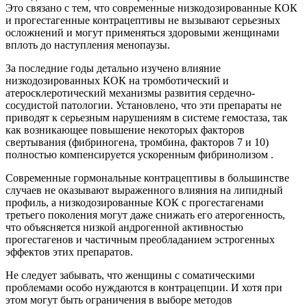
Это связано с тем, что современные низкодозированные КОК
и прогестагенные контрацеп­тивы не вызывают серьезных
осложнений и могут применяться здо­ровыми женщинами
вплоть до наступления менопаузы.
За последние годы детально изучено влияние
низкодозирован­ных КОК на тромботический и
атеросклеротический механизмы развития сердечно-
сосудистой патологии. Установлено, что эти пре­параты не
приводят к серьезным нарушениям в системе гемостаза, так
как возникающее повышение некоторых факторов
свертывания (фибриногена, тромбина, факторов 7 и 10)
полностью компенсиру­ется ускоренным фибринолизом .
Современные гормональные контрацептивы в большинстве
слу­чаев не оказывают выраженного влияния на липидный
профиль, а низкодозированные КОК с прогестагенами
третьего поколения мо­гут даже снижать его атерогенность,
что объясняется низкой андрогенной активностью
прогестагенов и частичным преобладанием эстрогенных
эффектов этих препаратов.
Не следует забывать, что женщины с соматическими
проблема­ми особо нуждаются в контрацепции. И хотя при
этом могут быть ограничения в выборе методов