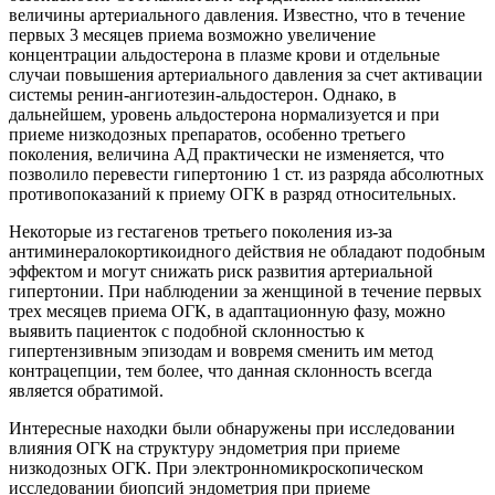
величины артериального давления. Известно, что в течение
первых 3 месяцев приема возможно увеличение
концентрации альдостерона в плазме крови и отдельные
случаи повышения артериального давления за счет активации
системы ренин-ангиотезин-альдостерон. Однако, в
дальнейшем, уровень альдостерона нормализуется и при
приеме низкодозных препаратов, особенно третьего
поколения, величина АД практически не изменяется, что
позволило перевести гипертонию 1 ст. из разряда абсолютных
противопоказаний к приему ОГК в разряд относительных.
Некоторые из гестагенов третьего поколения из-за
антиминералокортикоидного действия не обладают подобным
эффектом и могут снижать риск развития артериальной
гипертонии. При наблюдении за женщиной в течение первых
трех месяцев приема ОГК, в адаптационную фазу, можно
выявить пациенток с подобной склонностью к
гипертензивным эпизодам и вовремя сменить им метод
контрацепции, тем более, что данная склонность всегда
является обратимой.
Интересные находки были обнаружены при исследовании
влияния ОГК на структуру эндометрия при приеме
низкодозных ОГК. При электронномикроскопическом
исследовании биопсий эндометрия при приеме