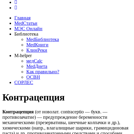
Главная
MedСтатьи
МЭС Онлайн
Библиотека
MedБиблиотека
MedКниги
КлинРеки
M-helper
медCalc
MedДиета
Как правильно?
ОСВН
СОРЛЕС
Контрацепция
Контрацепция
(от новолат. contraceptio — букв. —
противозачатие) — предупреждение беременности
механическими (презервативы, шеечные колпачки и др.),
химическими (напр., влагалищные шарики, грамицидиновая
паста) и др. противозачаточными средствами и способами.