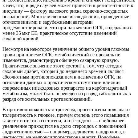
к ней, что, в ряде случаев может привести к резистентности к
инсулину — фактору высокого риска сердечно-сосудистых
осложнений. Многочисленные исследования, проведенные
отечественными и зарубежными авторами
продемонстрировали, что при назначении ОГК, содержащих
менее 35 мкг ЕЕ, практическое отсутствие изменений
сахарной кривой.
Несмотря на некоторое увеличение общего уровня глюкозы
крови при приеме ОГК, метаболический ее профиль не
изменяется, демонстрируя обычную сахарную кривую.
Практическое значение этого состоит в том, что сегодня
сахарный диабет, который до недавнего времени являлся
абсолютным противопоказанием к назначению ОГК, на
основании данных о практическом отсутствии влияния
современных низкодозных препаратов на карбогидратный
метаболизм, может быть переведен из разряда абсолютных в
разряд относительных противопоказаний.
В противоположность эстрогенам, прогестагены повышают
толерантность к глюкозе, причем степень этого повышения
зависит и от типа гестагена, и от его дозы — наибольшее
увеличение приходится на долю стероидов с повышенной
андрогеничностью — например, дериватов нандролона, в
частности, на медроксипрогестерона ацетат. Подобные