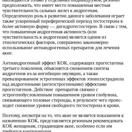
предположить, что имеет место повышенная мест­ная
чувствительность сальных желез к андрогенам.
Определенную роль в развитии данного заболевания играет
также ускоренный периферический переход тестостерона в
более активную форму — дигидротестостерон. В связи с тем,
что повышенная андрогенная активность (или
чувствительность к андрогенам) является одним из
этиологических факторов, совершенно закономерно
использование антиандрогенных препаратов для лечения
акне.
Антиандрогенный эффект КОК, содержащих прогестагены
третьего поколения, объясняется снижением синтеза
андрогенов из-за ингибиции овуляции, а также
превалированием эстрогенных эффектов этинилэстрадиола
над андрогенными (антиэстрогенными) эффектами
прогестагенов. Действие препаратов связано с
эстрогенобусловленным повышением уровня глобулина,
связывающего половые стероиды, в результате чего проис­
ходит снижение уровня свободного тестостерона в крови.
Поэтому, несмотря на то, что акне не является показанием к
назначению КОК, представляется резонным рекомендовать
КОК женщинам, страдающим акне, особенно если им
требуется контрацепция.