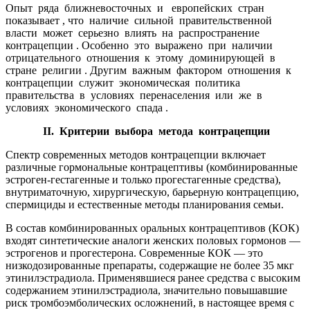
Опыт ряда ближневосточных и европейских стран
показывает , что наличие сильной правительственной
власти может серьезно влиять на распространение
контрацепции . Особенно это выражено при наличии
отрицательного отношения к этому доминирующей в
стране религии . Другим важным фактором отношения к
контрацепции служит экономическая политика
правительства в условиях перенаселения или же в
условиях экономического спада .
II
. Критерии выбора метода контрацепции
Спектр современных методов контрацепции включает
различные гормональные контрацептивы (комбинированные
эстроген-гестагенные и только прогестагенные средства),
внутриматочную, хирургическую, барьерную контрацепцию,
спермициды и естественные методы плани­рования семьи.
В состав комбинированных оральных контрацептивов (КОК)
вхо­дят синтетические аналоги женских половых гормонов —
эстрогенов и прогестерона. Современные КОК — это
низкодозированные препа­раты, содержащие не более 35 мкг
этинилэстрадиола. Применявшие­ся ранее средства с высоким
содержанием этинилэстрадиола, значи­тельно повышавшие
риск тромбоэмболических осложнений, в настоя­щее время с