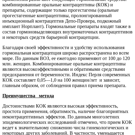
комбинированные оральные контрацептивы (КОК) и
препараты, содержащие только прогестагены (оральные
прогестагенные кон­трацептивы, пролонгированный
инъекционный контрацептив Депо-Провера, подкожный
имплант Норплант). Гормональные препара­ты входят также в
состав гормоновыделяющих внутриматочных кон­трацептивов
и некоторых средств барьерной контрацепции.
Благодаря своей эффективности и удобству использования
гор­мональная контрацепция широко распространена во всем
мире. По данным ВОЗ, ее ежегодно применяют от 100 до 120
млн. женщин. Комбинированные оральные контрацептивы
являются высокоэффек­тивными и обратимыми средствами
предохранения от беременнос­ти. Индекс Перля современных
КОК составляет 0,05—1,0 на 100 женщин/лет и зависит,
главным обра­зом, от соблюдения правил приема препарата.
Преимущества метода
Достоинствами КОК являются высокая эффективность,
просто­та применения, обратимость, наличие благоприятных
неконтрацеп­тивных эффектов. По данным многолетних
эпидемиологических исследований отмечено, что прием КОК
ведет к значительному сни­жению числа гинекологических и
некоторых других заболеваний. В частности, уменьшается