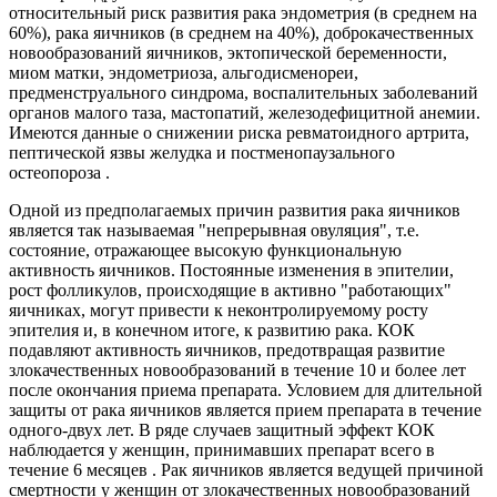
относительный риск развития рака эндо­метрия (в среднем на
60%), рака яичников (в среднем на 40%), доб­рокачественных
новообразований яичников, эктопической беремен­ности,
миом матки, эндометриоза, альгодисменореи,
предменструального синдрома, воспалительных заболеваний
органов малого таза, мастопатий, железодефицитной анемии.
Имеются данные о снижении риска ревматоидного артрита,
пептической язвы желудка и постменопаузального
остеопороза .
Одной из предполагаемых причин развития рака яичников
явля­ется так называемая "непрерывная овуляция", т.е.
состояние, отра­жающее высокую функциональную
активность яичников. Постоян­ные изменения в эпителии,
рост фолликулов, происходящие в ак­тивно "работающих"
яичниках, могут привести к неконтролируе­мому росту
эпителия и, в конечном итоге, к развитию рака. КОК
подавляют активность яичников, предотвращая развитие
злокаче­ственных новообразований в течение 10 и более лет
после оконча­ния приема препарата. Условием для длительной
защиты от рака яичников является прием препарата в течение
одного-двух лет. В ряде случаев защитный эффект КОК
наблюдается у женщин, при­нимавших препарат всего в
течение 6 месяцев . Рак яичников является ведущей причиной
смертности у женщин от зло­качественных новообразований