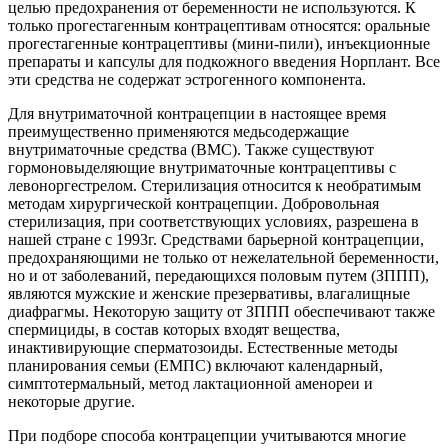
целью предохранения от беременности не используются. К
только прогестагенным контрацептивам относятся: оральные
проге­стагенные контрацептивы (мини-пили), инъекционные
препараты и кап­сулы для подкожного введения Норплант. Все
эти средства не содер­жат эстрогенного компонента.
Для внутриматочной контрацепции в настоящее время
преимуще­ственно применяются медьсодержащие
внутриматочные средства (ВМС). Также существуют
гормоновыделяющие внутриматочные кон­трацептивы с
левоноргестрелом. Стерилизация относится к необрати­мым
методам хирургической контрацепции. Добровольная
стерилиза­ция, при соответствующих условиях, разрешена в
нашей стране с 1993г. Средствами барьерной контрацепции,
предохраняющими не только от нежелательной беременности,
но и от заболеваний, передающихся половым путем (ЗППП),
являются мужские и женские презервативы, влагалищные
диафрагмы. Некоторую защиту от ЗППП обеспечивают также
спермициды, в состав которых входят вещества,
инактивирующие сперматозоиды. Естественные методы
планирования семьи (ЕМПС) включают календарный,
симптотермальный, метод лактаци­онной аменореи и
некоторые другие.
При подборе способа контрацепции учитываются многие