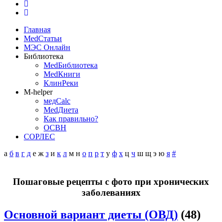
Главная
MedСтатьи
МЭС Онлайн
Библиотека
MedБиблиотека
MedКниги
КлинРеки
M-helper
медCalc
MedДиета
Как правильно?
ОСВН
СОРЛЕС
а
б
в
г
д
е
ж
з
и
к
л
м
н
о
п
р
т
у
ф
х
ц
ч
ш
щ
э
ю
я
#
Пошаговые рецепты с фото при хронических
заболеваниях
Основной вариант диеты (ОВД)
(48)