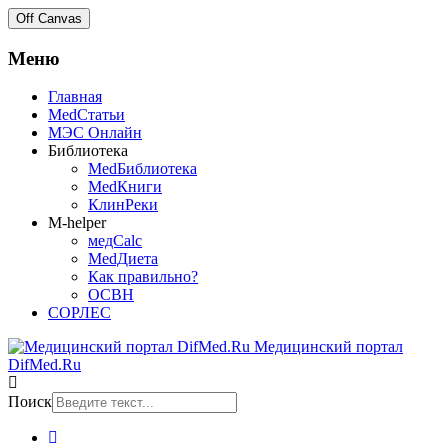
Off Canvas
Меню
Главная
MedСтатьи
МЭС Онлайн
Библиотека
MedБиблиотека
MedКниги
КлинРеки
M-helper
медCalc
MedДиета
Как правильно?
ОСВН
СОРЛЕС
Медицинский портал
DifMed.Ru
Поиск