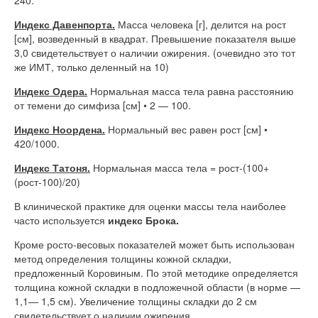
Индекс Давенпорта.
Масса человека [г], делится на рост
[см], возведенный в квадрат. Превышение показателя выше
3,0 свидетельствует о наличии ожирения. (очевидно это тот
же ИМТ, только деленный на 10)
Индекс Одера.
Нормальная масса тела равна расстоянию
от темени до симфиза [см] • 2 — 100.
Индекс Ноордена.
Нормальный вес равен рост [см] •
420/1000.
Индекс Татоня.
Нормальная масса тела = рост-(100+
(рост-100)/20)
В клинической практике для оценки массы тела наиболее
часто используется
индекс Брока.
Кроме росто-весовых показателей может быть использован
метод определения толщины кожной складки,
предложенный Коровиным. По этой методике определяется
толщина кожной складки в подложечной области (в норме —
1,1— 1,5 см). Увеличение толщины складки до 2 см
свидетельствует о наличии ожирения.