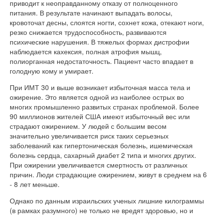
приводит к неоправданному отказу от полноценного
питания. В результате начинают выпадать волосы,
кровоточат десны, слоятся ногти, сохнет кожа, отекают ноги,
резко снижается трудоспособность, развиваются
психические нарушения. В тяжелых формах дистрофии
наблюдается кахексия, полная атрофия мышц,
полиорганная недостаточность. Пациент часто впадает в
голодную кому и умирает.
При ИМТ 30 и выше возникает избыточная масса тела и
ожирение. Это является одной из наиболее острых во
многих промышленно развитых странах проблемой. Более
90 миллионов жителей США имеют избыточный вес или
страдают ожирением. У людей с большим весом
значительно увеличивается риск таких серьезных
заболеваний как гипертоническая болезнь, ишемическая
болезнь сердца, сахарный диабет 2 типа и многих других.
При ожирении увеличивается смертность от различных
причин. Люди страдающие ожирением, живут в среднем на 6
- 8 лет меньше.
Однако по данным израильских ученых лишние килограммы
(в рамках разумного) не только не вредят здоровью, но и