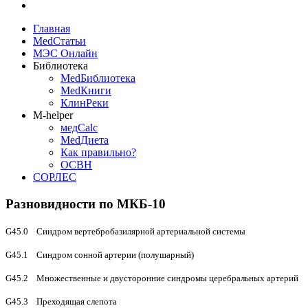
Главная
MedСтатьи
МЭС Онлайн
Библиотека
MedБиблиотека
MedКниги
КлинРеки
M-helper
медCalc
MedДиета
Как правильно?
ОСВН
СОРЛЕС
Разновидности по МКБ-10
G45.0 Синдром вертебробазилярной артериальной системы
G45.1 Синдром сонной артерии (полушарный)
G45.2 Множественные и двусторонние синдромы церебральных артерий
G45.3 Преходящая слепота