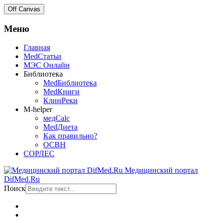
Off Canvas
Меню
Главная
MedСтатьи
МЭС Онлайн
Библиотека
MedБиблиотека
MedКниги
КлинРеки
M-helper
медCalc
MedДиета
Как правильно?
ОСВН
СОРЛЕС
Медицинский портал
DifMed.Ru
Поиск